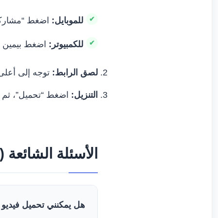
للموبايل:
اضغط “مشاركة” (Share) أسفل الفيديو، ثم اختر “نسخ الرا
للكمبيوتر:
اضغط بيمين الفأرة ع
لصق الرابط:
توجه إلى أعلى هذه الصفحة في ve
التنزيل:
اضغط “تحميل”، ثم اختر الجودة التي تفض
الأسئلة الشائعة (FAQ)
هل يمكنني تحميل فيديو من مج