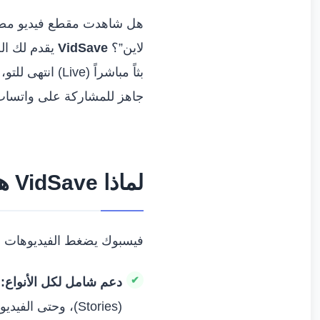
هل شاهدت مقطع فيديو مضحكا
لاين”؟
VidSave
جاهز للمشاركة على واتساب 
لماذا VidSave هو الخيار الأول لمستخدمي فيسبوك؟
فيسبوك يضغط الفيديوهات لتقل
دعم شامل لكل الأنواع:
(Stories)، وحتى الفيديوهات الموجودة داخل المجموعات (Groups) العامة.