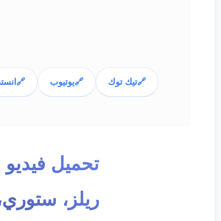
🔗
تيك توك
🔗
يوتيوب
🔗
انست
ريلز، ستوري،