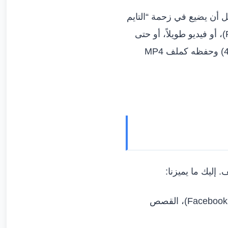
 أن يضيع في زحمة “التايم
يقدم لك الحل الأسرع والأكثر أماناً. سواء كان الفيديو “ريلز” قصيراً (Reels)، أو فيديو طويلاً، أو حتى
بثاً مباشراً (Live) انتهى للتو، أداتنا قادرة على استخراج الفيديو بجودته الأصلية (1080p أو 4K) وحفظه كملف MP4
 إليك ما يميزنا:
لا نكتفي بالفيديوهات العادية؛ أداتنا تدعم تحميل الريلز (Facebook Reels)، القصص