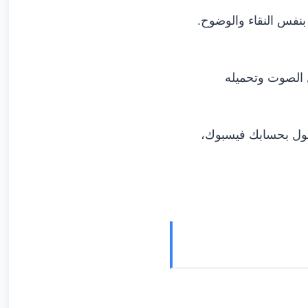
High Definition)، ستحصل عليه بنفس النقاء والوضوح.
 الصوت وتحميله
خول بحسابك فيسبوك،